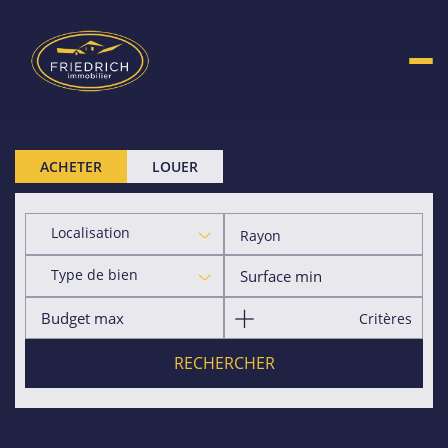
ACHETER
LOUER
Localisation
Rayon
Type de bien
Critères
RECHERCHER