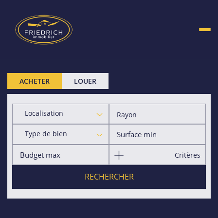
ACHETER
LOUER
Localisation
Rayon
Type de bien
Critères
RECHERCHER