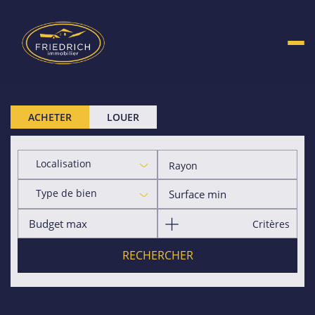
ACHETER
LOUER
Localisation
Rayon
Type de bien
Critères
RECHERCHER