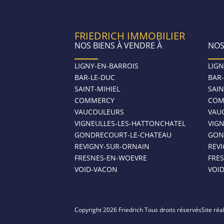
FRIEDRICH IMMOBILIER
NOS BIENS À VENDRE À
NOS
LIGNY-EN-BARROIS
LIGN
BAR-LE-DUC
BAR
SAINT-MIHIEL
SAIN
COMMERCY
COM
VAUCOULEURS
VAU
VIGNEULLES-LES-HATTONCHATEL
VIG
GONDRECOURT-LE-CHATEAU
GON
REVIGNY-SUR-ORNAIN
REV
FRESNES-EN-WOEVRE
FRE
VOID-VACON
VOI
Copyright 2026 Friedrich Tous droits réservés
Site réa