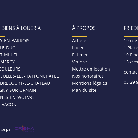
 BIENS À LOUER À
À PROPOS
FRIED
Y-EN-BARROIS
Acheter
19 rue
-LE-DUC
Louer
1 Plac
T-MIHIEL
Estimer
10 Pla
MERCY
Vendre
15 ave
COULEURS
Mettre en location
contac
NEULLES-LES-HATTONCHATEL
Nos honoraires
03 29 
DRECOURT-LE-CHATEAU
Mentions légales
IGNY-SUR-ORNAIN
Plan du site
SNES-EN-WOEVRE
D-VACON
lisé par