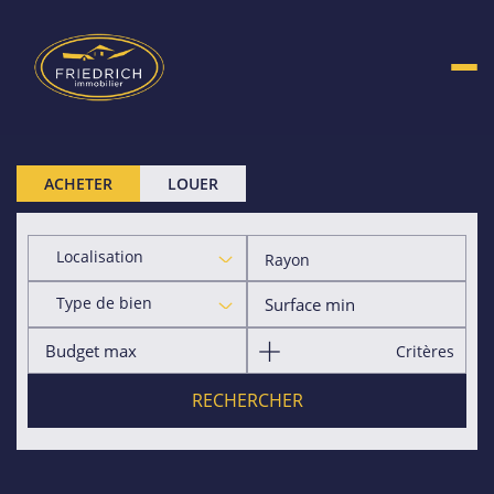
ACHETER
LOUER
Localisation
Rayon
Type de bien
Critères
RECHERCHER