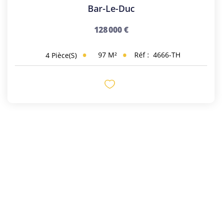
Bar-Le-Duc
128 000 €
97
M²
Réf :
4666-TH
4
Pièce(s)