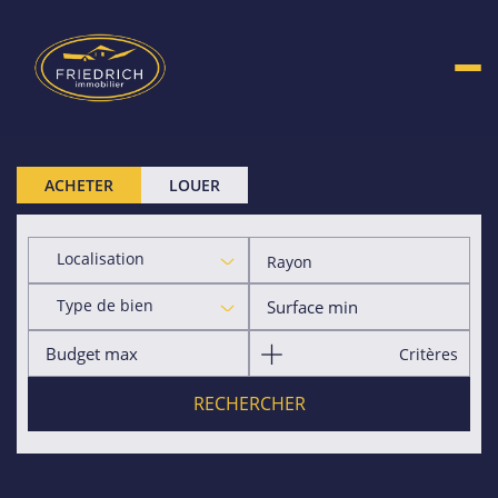
ACHETER
LOUER
Localisation
Rayon
Type de bien
Critères
RECHERCHER