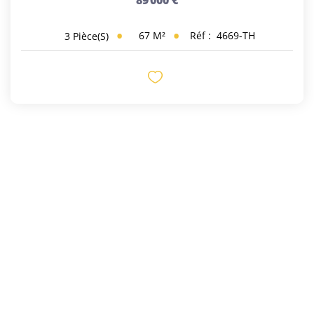
67
M²
Réf :
4669-TH
3
Pièce(s)