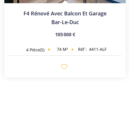
F4 Rénové Avec Balcon Et Garage
Bar-Le-Duc
105 000 €
74
M²
Réf :
4411-ALF
4
Pièce(s)