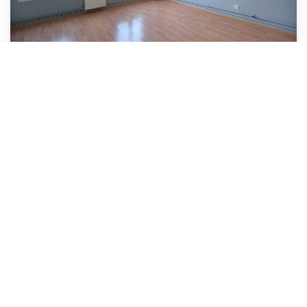
APPARTEMENT TYPE F3 AU COEUR DU CENTRE
Bar-Le-Duc
65 000 €
69
M²
Réf :
3564-TH
3
Pièce(s)