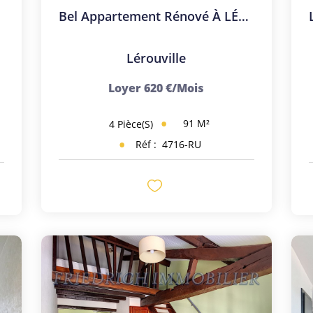
ce
Bel Appartement Rénové À LÉROUVILLE !
Lérouville
Loyer 620 €/mois
91
M²
4
Pièce(s)
Réf :
4716-RU