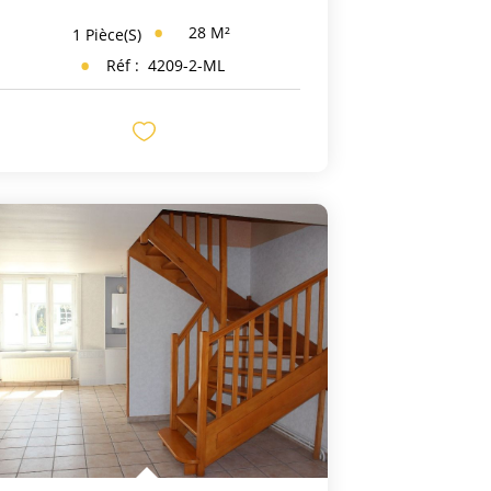
28
M²
1
Pièce(s)
Réf :
4209-2-ML