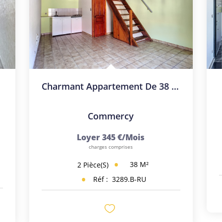
Charmant Appartement De 38 M2 En Plein Coeur De COMMERCY !
Commercy
Loyer 345 €/mois
charges comprises
38
M²
2
Pièce(s)
Réf :
3289.B-RU