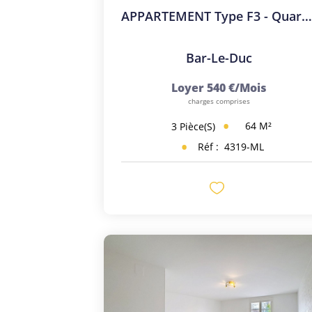
APPARTEMENT Type F3 - Quartier Renaissan
Bar-Le-Duc
Loyer 540 €/mois
charges comprises
64
M²
3
Pièce(s)
Réf :
4319-ML