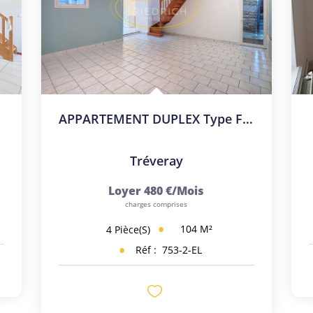
APPARTEMENT DUPLEX Type F4 Avec Garage
Tréveray
Loyer 480 €/mois
charges comprises
104
M²
4
Pièce(s)
Réf :
753-2-EL