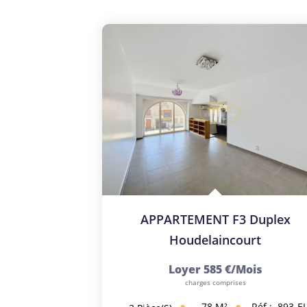
APPARTEMENT F3 Duplex
Houdelaincourt
Loyer 585 €/mois
charges comprises
78
M²
Réf :
893-E