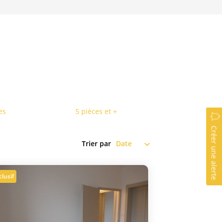
es
5 pièces et +
Créer une alerte
Trier par
clusif