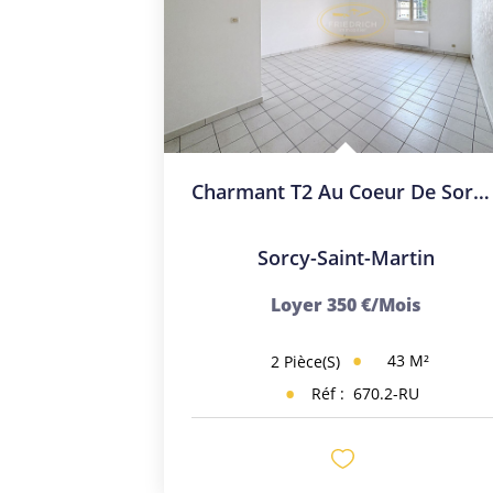
Charmant T2 Au Coeur De Sorcy-Saint-Martin !
Sorcy-Saint-Martin
Loyer 350 €/mois
43
M²
2
Pièce(s)
Réf :
670.2-RU