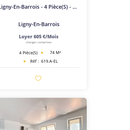
Ligny-En-Barrois - 4 Pièce(s) - 74 M2
Ligny-En-Barrois
Loyer 605 €/mois
charges comprises
74
M²
4
Pièce(s)
Réf :
619.A-EL