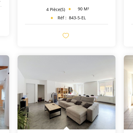
90
M²
4
Pièce(s)
Réf :
843-5-EL