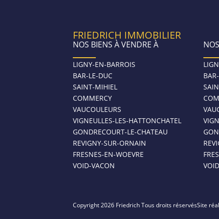
FRIEDRICH IMMOBILIER
NOS BIENS À VENDRE À
NOS
LIGNY-EN-BARROIS
LIGN
BAR-LE-DUC
BAR
SAINT-MIHIEL
SAIN
COMMERCY
COM
VAUCOULEURS
VAU
VIGNEULLES-LES-HATTONCHATEL
VIG
GONDRECOURT-LE-CHATEAU
GON
REVIGNY-SUR-ORNAIN
REV
FRESNES-EN-WOEVRE
FRE
VOID-VACON
VOI
Copyright 2026 Friedrich Tous droits réservés
Site réa