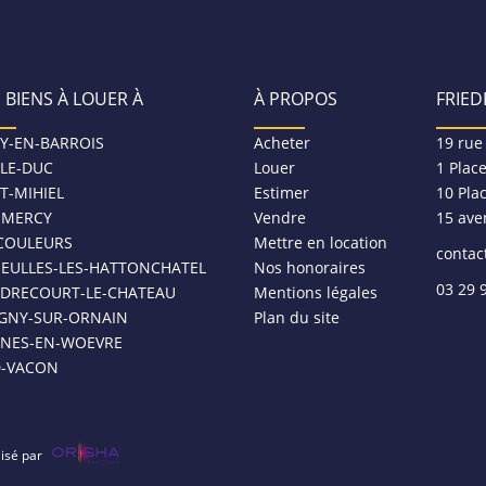
 BIENS À LOUER À
À PROPOS
FRIED
Y-EN-BARROIS
Acheter
19 rue
-LE-DUC
Louer
1 Plac
T-MIHIEL
Estimer
10 Pla
MERCY
Vendre
15 ave
COULEURS
Mettre en location
contac
NEULLES-LES-HATTONCHATEL
Nos honoraires
03 29 
DRECOURT-LE-CHATEAU
Mentions légales
IGNY-SUR-ORNAIN
Plan du site
SNES-EN-WOEVRE
D-VACON
lisé par