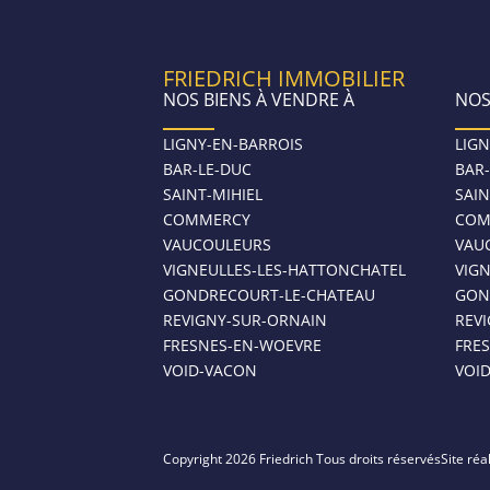
FRIEDRICH IMMOBILIER
NOS BIENS À VENDRE À
NOS
LIGNY-EN-BARROIS
LIGN
BAR-LE-DUC
BAR
SAINT-MIHIEL
SAIN
COMMERCY
COM
VAUCOULEURS
VAU
VIGNEULLES-LES-HATTONCHATEL
VIG
GONDRECOURT-LE-CHATEAU
GON
REVIGNY-SUR-ORNAIN
REV
FRESNES-EN-WOEVRE
FRE
VOID-VACON
VOI
Copyright 2026 Friedrich Tous droits réservés
Site réa