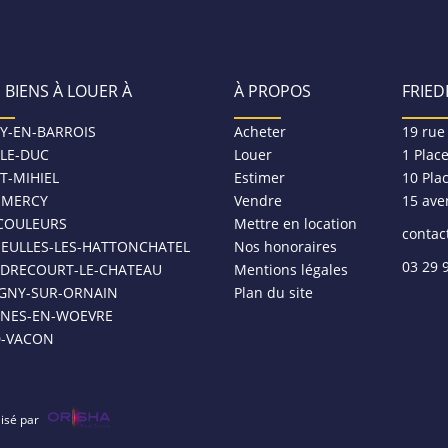
 BIENS À LOUER À
À PROPOS
FRIED
Y-EN-BARROIS
Acheter
19 rue
-LE-DUC
Louer
1 Plac
T-MIHIEL
Estimer
10 Pla
MERCY
Vendre
15 ave
COULEURS
Mettre en location
contac
NEULLES-LES-HATTONCHATEL
Nos honoraires
03 29 
DRECOURT-LE-CHATEAU
Mentions légales
IGNY-SUR-ORNAIN
Plan du site
SNES-EN-WOEVRE
D-VACON
lisé par