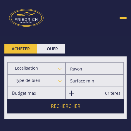
ACHETER
LOUER
Localisation
Rayon
Type de bien
Critères
RECHERCHER