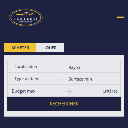
ACHETER
LOUER
Localisation
Rayon
Type de bien
Critères
RECHERCHER