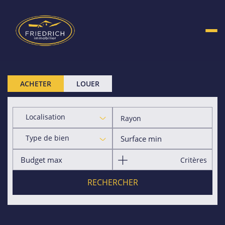
ACHETER
LOUER
Localisation
Rayon
Type de bien
Critères
RECHERCHER