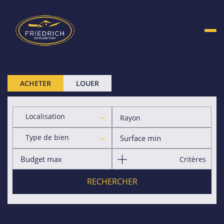
ACHETER
LOUER
Localisation
Rayon
Type de bien
Critères
RECHERCHER