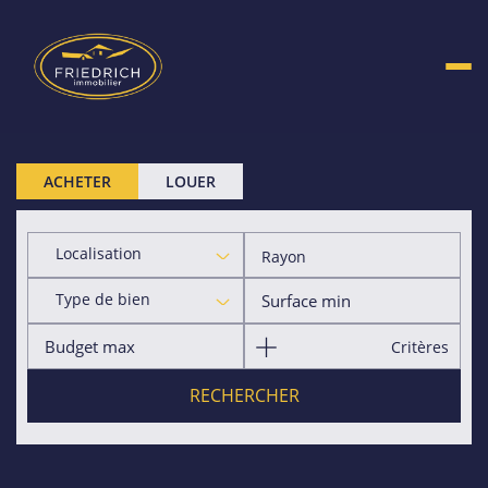
ACHETER
LOUER
Localisation
Rayon
Type de bien
Critères
RECHERCHER