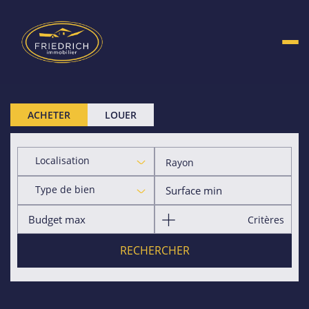
ACHETER
LOUER
Localisation
Rayon
Type de bien
Critères
RECHERCHER