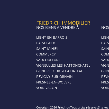
FRIEDRICH IMMOBILIER
NOS BIENS À VENDRE À
NOS
LIGNY-EN-BARROIS
LIGN
BAR-LE-DUC
BAR
SAINT-MIHIEL
SAIN
COMMERCY
COM
VAUCOULEURS
VAU
VIGNEULLES-LES-HATTONCHATEL
VIG
GONDRECOURT-LE-CHATEAU
GON
REVIGNY-SUR-ORNAIN
REV
FRESNES-EN-WOEVRE
FRE
VOID-VACON
VOI
Copyright 2026 Friedrich Tous droits réservés
Site réa