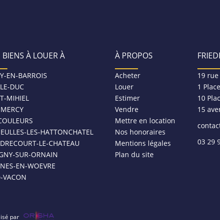
 BIENS À LOUER À
À PROPOS
FRIED
Y-EN-BARROIS
Acheter
19 rue
-LE-DUC
Louer
1 Plac
T-MIHIEL
Estimer
10 Pla
MERCY
Vendre
15 ave
COULEURS
Mettre en location
contac
NEULLES-LES-HATTONCHATEL
Nos honoraires
03 29 
DRECOURT-LE-CHATEAU
Mentions légales
IGNY-SUR-ORNAIN
Plan du site
SNES-EN-WOEVRE
D-VACON
lisé par