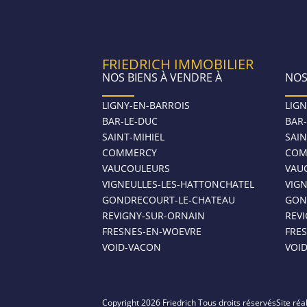
FRIEDRICH IMMOBILIER
NOS BIENS À VENDRE À
NOS
LIGNY-EN-BARROIS
LIGN
BAR-LE-DUC
BAR
SAINT-MIHIEL
SAIN
COMMERCY
COM
VAUCOULEURS
VAU
VIGNEULLES-LES-HATTONCHATEL
VIG
GONDRECOURT-LE-CHATEAU
GON
REVIGNY-SUR-ORNAIN
REV
FRESNES-EN-WOEVRE
FRE
VOID-VACON
VOI
Copyright 2026 Friedrich Tous droits réservés
Site réa