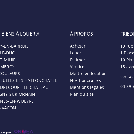
 BIENS À LOUER À
À PROPOS
FRIED
Y-EN-BARROIS
Acheter
19 rue
-LE-DUC
Louer
1 Plac
T-MIHIEL
Estimer
10 Pla
MERCY
Vendre
15 ave
COULEURS
Mettre en location
contac
NEULLES-LES-HATTONCHATEL
Nos honoraires
03 29 
DRECOURT-LE-CHATEAU
Mentions légales
IGNY-SUR-ORNAIN
Plan du site
SNES-EN-WOEVRE
D-VACON
lisé par