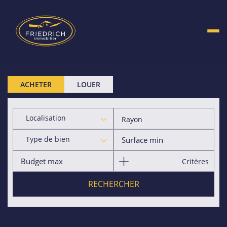
ACHETER
LOUER
Localisation
Rayon
Type de bien
Critères
RECHERCHER