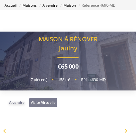
Accueil
Maisons
A vendre
Maison
Référence 4690-MD
MAISON À RÉNOVER
Jaulny
€65 000
7
pièce(s)
•
158
m²
•
Réf : 4690-MD
A vendre
Visite Virtuelle