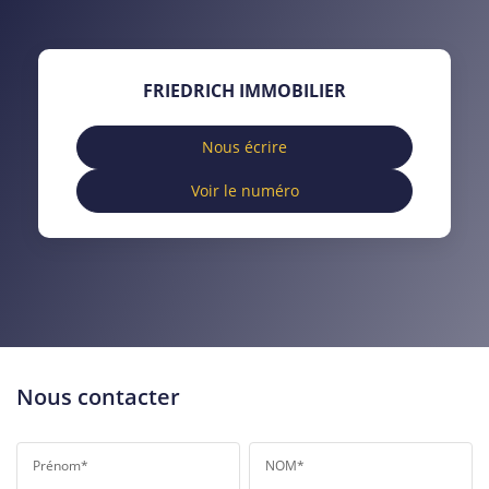
TAUX DE PROPRIÉTAIRES
TAUX D'HABITATION
TAXE FONCIÈRE
PART DES MÉNAGES SANS
FRIEDRICH IMMOBILIER
VOITURE
DISTANCE DE L'AÉROPORT :
SUPERFICIE :
Nous écrire
Voir le numéro
RÉSULTATS DES LYCÉES
ECOLES ET CRÈCHES
RESTAURANTS ET CAFÉS
COMMERCES
MÉDECINS
Nous contacter
Prénom*
NOM*