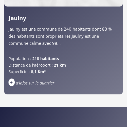
Jaulny
Jaulny est une commune de 240 habitants dont 83 %
des habitants sont propriétaires.Jaulny est une
commune calme avec 98...
Population :
218 habitants
Distance de l'aéroport :
21 km
Superficie :
8,1 Km²
+
d'infos sur le quartier
DENSITÉ DE POPULATION
ENFANTS ET ADOLESCENTS
AGE MOYEN
REVENU MENSUEL PAR MÉNAGE