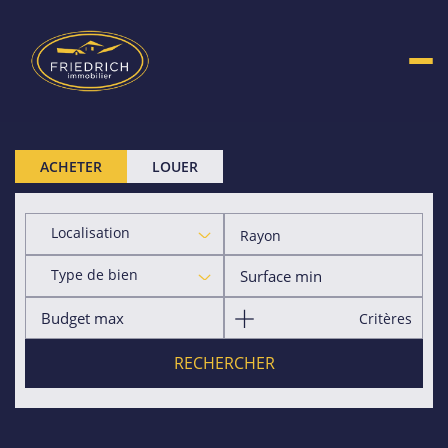
ACHETER
LOUER
Localisation
Rayon
Type de bien
Critères
RECHERCHER