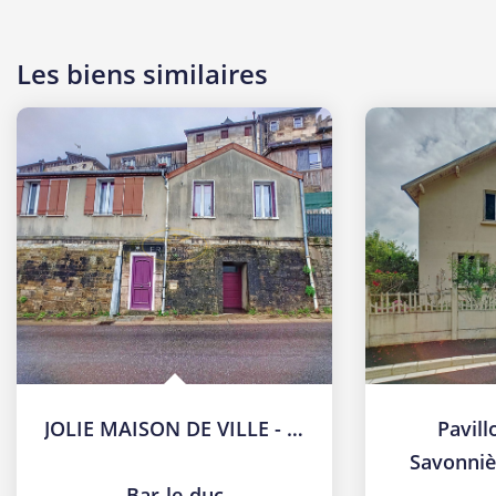
Les biens similaires
JOLIE MAISON DE VILLE - LIBRE DE TOUTE OCCUPATION
Pavill
Savonniè
Bar-le-duc