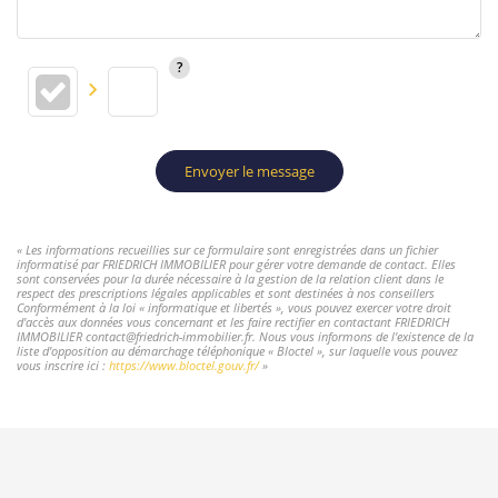
Envoyer le message
« Les informations recueillies sur ce formulaire sont enregistrées dans un fichier
informatisé par FRIEDRICH IMMOBILIER pour gérer votre demande de contact. Elles
sont conservées pour la durée nécessaire à la gestion de la relation client dans le
respect des prescriptions légales applicables et sont destinées à nos conseillers
Conformément à la loi « informatique et libertés », vous pouvez exercer votre droit
d'accès aux données vous concernant et les faire rectifier en contactant FRIEDRICH
IMMOBILIER contact@friedrich-immobilier.fr. Nous vous informons de l'existence de la
liste d'opposition au démarchage téléphonique « Bloctel », sur laquelle vous pouvez
vous inscrire ici :
https://www.bloctel.gouv.fr/
»