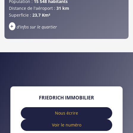
Population :
15 548 habitants
Distance de l'aéroport :
31 km
Superficie :
23,7 Km²
+
d'infos sur le quartier
DENSITÉ DE POPULATION
ENFANTS ET ADOLESCENTS
AGE MOYEN
REVENU MENSUEL PAR MÉNAGE
TAUX DE PROPRIÉTAIRES
TAUX D'HABITATION
TAXE FONCIÈRE
PART DES MÉNAGES SANS
FRIEDRICH IMMOBILIER
VOITURE
DISTANCE DE L'AÉROPORT :
SUPERFICIE :
Nous écrire
Voir le numéro
RÉSULTATS DES LYCÉES
ECOLES ET CRÈCHES