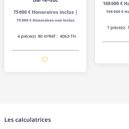
108 000 €
Ho
75 000 €
Honoraires inclus
|
108 000 €
Ho
75 000 €
Honoraires non inclus
7
pièce(s)
4
pièce(s)
80
m²
Réf :
4063-TH
Les calculatrices