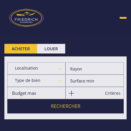
ACHETER
LOUER
Localisation
Rayon
Type de bien
Critères
RECHERCHER