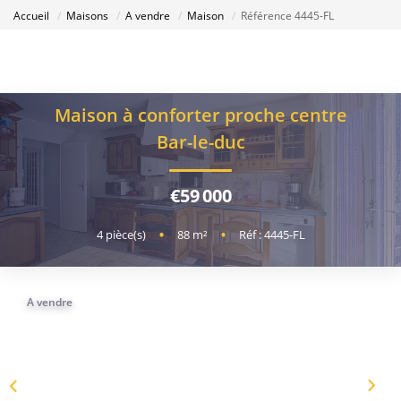
Accueil
Maisons
A vendre
Maison
Référence 4445-FL
Maison à conforter proche centre
Bar-le-duc
€59 000
4
pièce(s)
•
88
m²
•
Réf : 4445-FL
A vendre