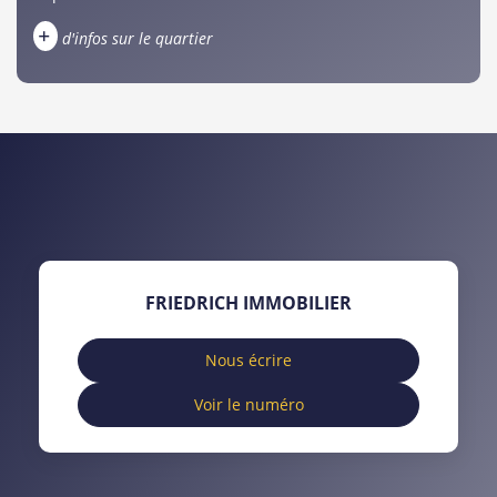
+
d'infos sur le quartier
DENSITÉ DE POPULATION
ENFANTS ET ADOLESCENTS
AGE MOYEN
REVENU MENSUEL PAR MÉNAGE
TAUX DE PROPRIÉTAIRES
TAUX D'HABITATION
TAXE FONCIÈRE
PART DES MÉNAGES SANS
FRIEDRICH IMMOBILIER
VOITURE
DISTANCE DE L'AÉROPORT :
SUPERFICIE :
Nous écrire
Voir le numéro
RÉSULTATS DES LYCÉES
ECOLES ET CRÈCHES
RESTAURANTS ET CAFÉS
COMMERCES