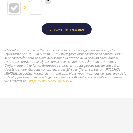
Envoyer le message
« Les informations recueillies sur ce formulaire sont enregistrées dans un fichier
informatisé par FRIEDRICH IMMOBILIER pour gérer votre demande de contact. Elles
sont conservées pour la durée nécessaire à la gestion de la relation client dans le
respect des prescriptions légales applicables et sont destinées à nos conseillers
Conformément à la loi « informatique et libertés », vous pouvez exercer votre droit
d'accès aux données vous concernant et les faire rectifier en contactant FRIEDRICH
IMMOBILIER contact@friedrich-immobilier.fr. Nous vous informons de l'existence de la
liste d'opposition au démarchage téléphonique « Bloctel », sur laquelle vous pouvez
vous inscrire ici :
https://www.bloctel.gouv.fr/
»