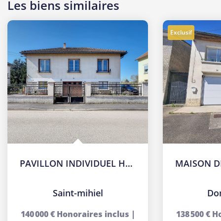
Les biens similaires
Exclusif
PAVILLON INDIVIDUEL HABITABLE DE SUITE
Saint-mihiel
Do
140 000 €
Honoraires inclus
|
138 500 €
Ho