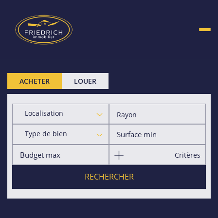
ACHETER
LOUER
Localisation
Rayon
Type de bien
Critères
RECHERCHER