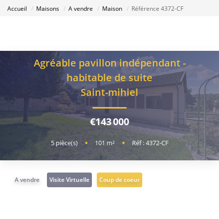
Accueil
Maisons
A vendre
Maison
Référence 4372-CF
Agréable pavillon indépendant -
habitable de suite
Saint-mihiel
€143 000
5
pièce(s)
•
101
m²
•
Réf : 4372-CF
A vendre
Visite Virtuelle
Coup de coeur