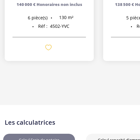
140 000 €
Honoraires non inclus
138 500 €
Ho
130
m²
6
pièce(s)
5
pièce
Réf :
4502-YVC
R
Les calculatrices
Calcul Frais de notaire
Calcul capacité d'emp