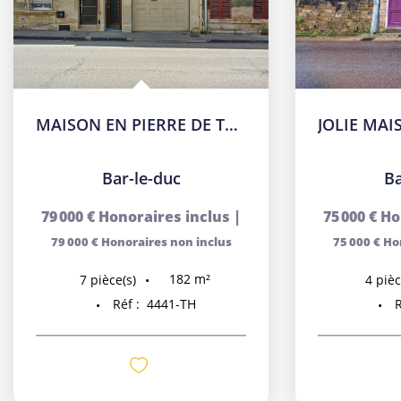
MAISON EN PIERRE DE TAILLE
Bar-le-duc
Ba
79 000 €
Honoraires inclus
|
75 000 €
Ho
79 000 €
Honoraires non inclus
75 000 €
Ho
182
m²
7
pièce(s)
4
pièc
Réf :
4441-TH
R