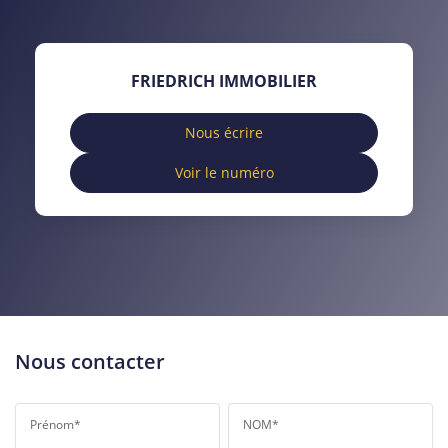
TAUX DE PROPRIÉTAIRES
TAUX D'HABITATION
TAXE FONCIÈRE
PART DES MÉNAGES SANS
FRIEDRICH IMMOBILIER
VOITURE
DISTANCE DE L'AÉROPORT :
SUPERFICIE :
Nous écrire
Voir le numéro
RÉSULTATS DES LYCÉES
ECOLES ET CRÈCHES
RESTAURANTS ET CAFÉS
COMMERCES
MÉDECINS
Nous contacter
Prénom*
NOM*