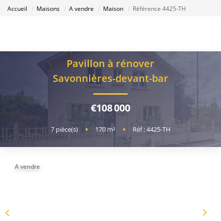
Accueil
Maisons
A vendre
Maison
Référence 4425-TH
Pavillon à rénover
Savonnières-devant-bar
€108 000
7
pièce(s)
•
170
m²
•
Réf : 4425-TH
A vendre