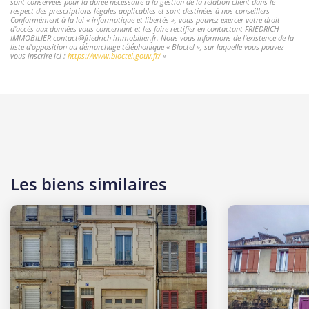
sont conservées pour la durée nécessaire à la gestion de la relation client dans le
respect des prescriptions légales applicables et sont destinées à nos conseillers
Conformément à la loi « informatique et libertés », vous pouvez exercer votre droit
d'accès aux données vous concernant et les faire rectifier en contactant FRIEDRICH
IMMOBILIER contact@friedrich-immobilier.fr. Nous vous informons de l'existence de la
liste d'opposition au démarchage téléphonique « Bloctel », sur laquelle vous pouvez
vous inscrire ici :
https://www.bloctel.gouv.fr/
»
Les biens similaires