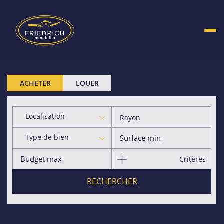
ACHETER
LOUER
Localisation
Rayon
Type de bien
Critères
RECHERCHER