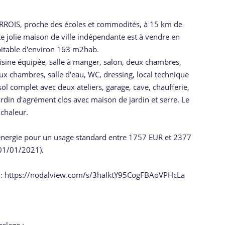
BARROIS, proche des écoles et commodités, à 15 km de
 jolie maison de ville indépendante est à vendre en
bitable d'environ 163 m2hab.
uisine équipée, salle à manger, salon, deux chambres,
eux chambres, salle d'eau, WC, dressing, local technique
l complet avec deux ateliers, garage, cave, chaufferie,
jardin d'agrément clos avec maison de jardin et serre. Le
chaleur.
énergie pour un usage standard entre 1757 EUR et 2377
 01/01/2021).
ivant : https://nodalview.com/s/3haIktY95CogFBAoVPHcLa