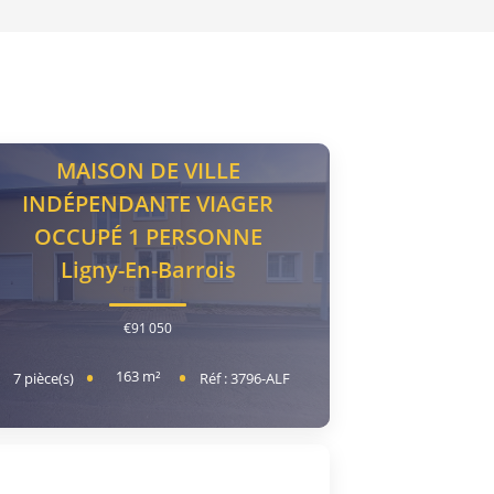
MAISON DE VILLE
INDÉPENDANTE VIAGER
OCCUPÉ 1 PERSONNE
Ligny-En-Barrois
€91 050
163
m²
7
pièce(s)
Réf :
3796-ALF