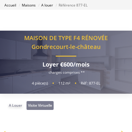
Accueil
Maisons
A louer
Référence 877-EL
MAISON DE TYPE F4 RÉNOVÉE
Gondrecourt-le-château
Loyer €600/mois
charges comprises **
4
pièce(s)
•
112
m²
•
Réf : 877-EL
A Louer
Visite Virtuelle