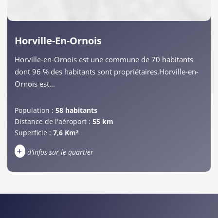
Horville-En-Ornois
Horville-en-Ornois est une commune de 70 habitants
dont 96 % des habitants sont propriétaires.Horville-en-
Ornois est...
Population :
58 habitants
Distance de l'aéroport :
55 km
Superficie :
7,6 Km²
+
d'infos sur le quartier
DENSITÉ DE POPULATION
ENFANTS ET ADOLESCENTS
AGE MOYEN
REVENU MENSUEL PAR MÉNAGE