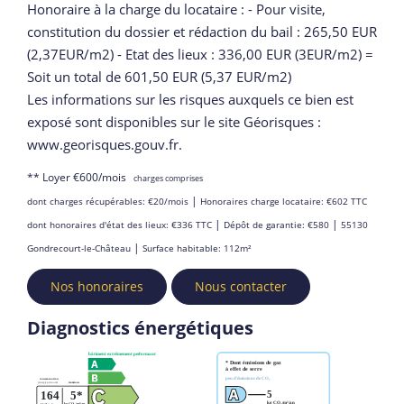
Honoraire à la charge du locataire : - Pour visite,
constitution du dossier et rédaction du bail : 265,50 EUR
(2,37EUR/m2) - Etat des lieux : 336,00 EUR (3EUR/m2) =
Soit un total de 601,50 EUR (5,37 EUR/m2)
Les informations sur les risques auxquels ce bien est
exposé sont disponibles sur le site Géorisques :
www.georisques.gouv.fr.
**
Loyer €600/mois
charges comprises
|
dont charges récupérables: €20/mois
Honoraires charge locataire: €602 TTC
|
|
dont honoraires d'état des lieux: €336 TTC
Dépôt de garantie: €580
55130
|
Gondrecourt-le-Château
Surface habitable: 112m²
Nos honoraires
Nous contacter
Diagnostics énergétiques