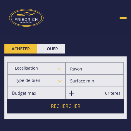
ACHETER
LOUER
Localisation
Rayon
Type de bien
Critères
RECHERCHER