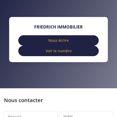
TAUX DE PROPRIÉTAIRES
TAUX D'HABITATION
TAXE FONCIÈRE
PART DES MÉNAGES SANS
FRIEDRICH IMMOBILIER
VOITURE
DISTANCE DE L'AÉROPORT :
SUPERFICIE :
Nous écrire
Voir le numéro
RÉSULTATS DES LYCÉES
ECOLES ET CRÈCHES
RESTAURANTS ET CAFÉS
COMMERCES
MÉDECINS
Nous contacter
Prénom*
NOM*