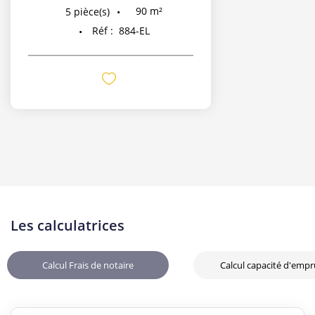
90
m²
5
pièce(s)
Réf :
884-EL
Les calculatrices
Calcul Frais de notaire
Calcul capacité d'emp