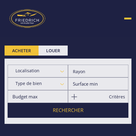
ACHETER
LOUER
Localisation
Rayon
Type de bien
Critères
RECHERCHER