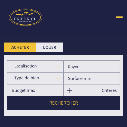
ACHETER
LOUER
Localisation
Rayon
Type de bien
Critères
RECHERCHER