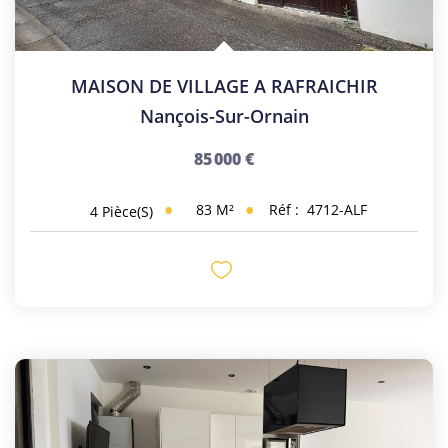
MAISON DE VILLAGE A RAFRAICHIR
Nançois-Sur-Ornain
85 000 €
83
M²
Réf :
4712-ALF
4
Pièce(s)