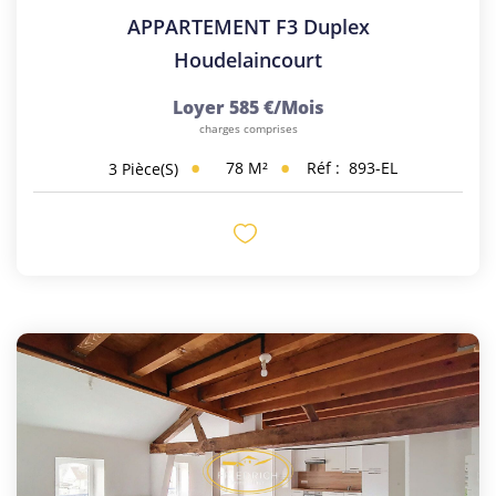
APPARTEMENT F3 Duplex
Houdelaincourt
Loyer 585 €/mois
charges comprises
78
M²
Réf :
893-EL
3
Pièce(s)