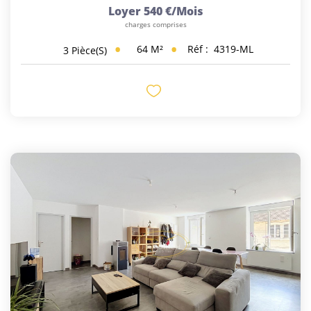
Loyer 540 €/mois
charges comprises
64
M²
Réf :
4319-ML
3
Pièce(s)