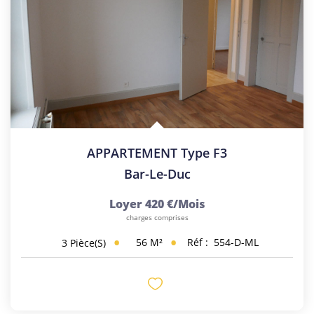
APPARTEMENT Type F3
Bar-Le-Duc
Loyer 420 €/mois
charges comprises
56
M²
Réf :
554-D-ML
3
Pièce(s)