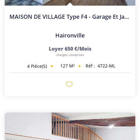
MAISON DE VILLAGE Type F4 - Garage Et Jardin
Haironville
Loyer 650 €/mois
charges comprises
127
M²
Réf :
4722-ML
4
Pièce(s)