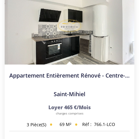
Appartement Entièrement Rénové - Centre-Ville De ST-MIHIEL
Saint-Mihiel
Loyer 465 €/mois
charges comprises
69
M²
Réf :
766.1-LCO
3
Pièce(s)