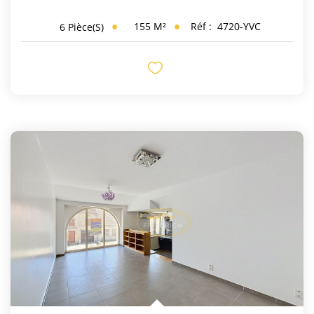
155
M²
Réf :
4720-YVC
6
Pièce(s)