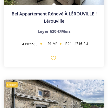
Bel Appartement Rénové À LÉROUVILLE !
Lérouville
Loyer 620 €/mois
91
M²
Réf :
4716-RU
4
Pièce(s)
Exclusif