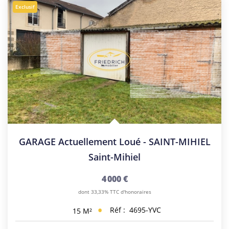
Exclusif
GARAGE Actuellement Loué - SAINT-MIHIEL
Saint-Mihiel
4 000 €
dont 33,33% TTC d'honoraires
Réf :
4695-YVC
15
M²