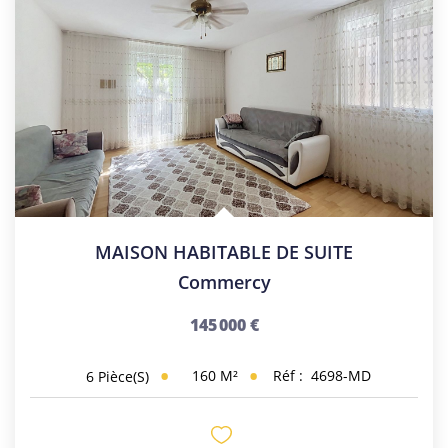
MAISON HABITABLE DE SUITE
Commercy
145 000 €
160
M²
Réf :
4698-MD
6
Pièce(s)