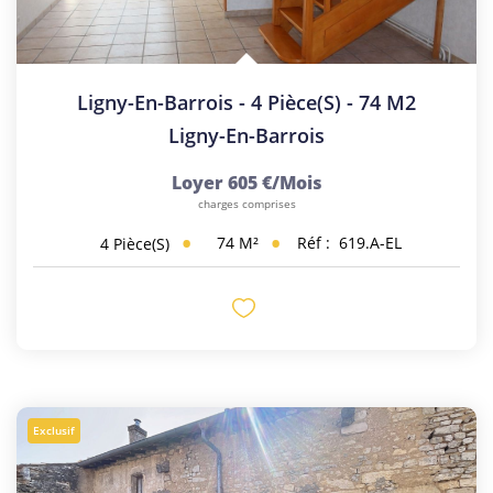
Ligny-En-Barrois - 4 Pièce(s) - 74 M2
Ligny-En-Barrois
Loyer 605 €/mois
charges comprises
74
M²
Réf :
619.A-EL
4
Pièce(s)
Exclusif