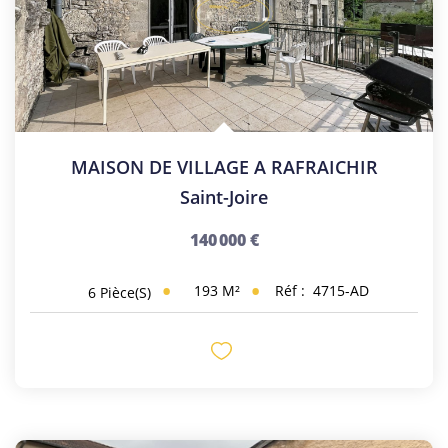
MAISON DE VILLAGE A RAFRAICHIR
Saint-Joire
140 000 €
193
M²
Réf :
4715-AD
6
Pièce(s)