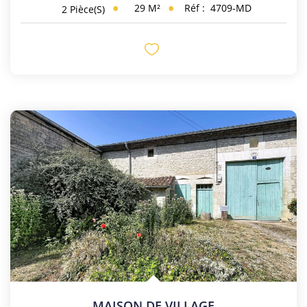
29
M²
Réf :
4709-MD
2
Pièce(s)
MAISON DE VILLAGE