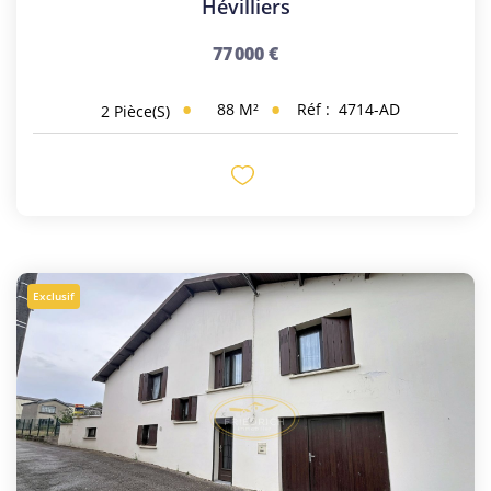
Hévilliers
77 000 €
88
M²
Réf :
4714-AD
2
Pièce(s)
Exclusif