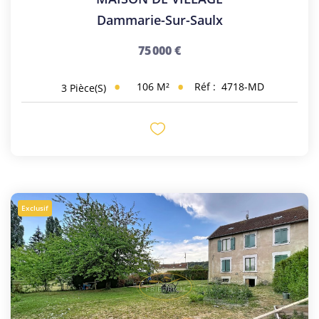
Dammarie-Sur-Saulx
75 000 €
106
M²
Réf :
4718-MD
3
Pièce(s)
Exclusif