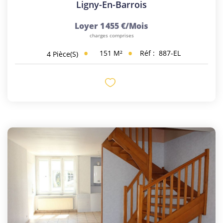
Ligny-En-Barrois
Loyer 1 455 €/mois
charges comprises
151
M²
Réf :
887-EL
4
Pièce(s)