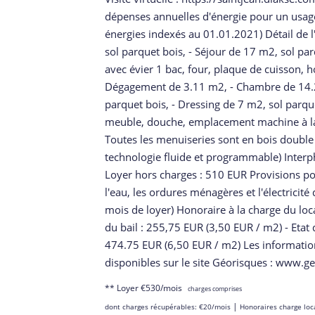
dépenses annuelles d'énergie pour un usag
énergies indexés au 01.01.2021) Détail de l
sol parquet bois, - Séjour de 17 m2, sol pa
avec évier 1 bac, four, plaque de cuisson, h
Dégagement de 3.11 m2, - Chambre de 14.2
parquet bois, - Dressing de 7 m2, sol parqu
meuble, douche, emplacement machine à lav
Toutes les menuiseries sont en bois double 
technologie fluide et programmable) Inter
Loyer hors charges : 510 EUR Provisions po
l'eau, les ordures ménagères et l'électrici
mois de loyer) Honoraire à la charge du locat
du bail : 255,75 EUR (3,50 EUR / m2) - Etat 
474.75 EUR (6,50 EUR / m2) Les information
disponibles sur le site Géorisques : www.ge
**
Loyer €530/mois
charges comprises
|
dont charges récupérables: €20/mois
Honoraires charge loc