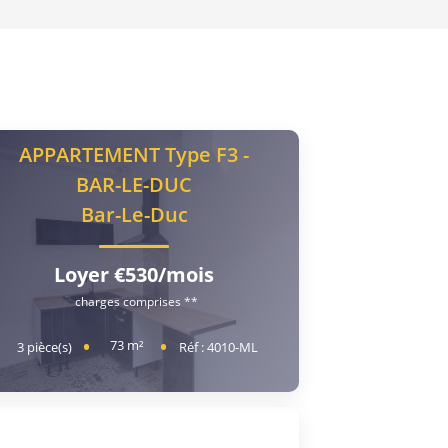
APPARTEMENT Type F3 -
BAR-LE-DUC
Bar-Le-Duc
Loyer €530/mois
charges comprises **
73
m²
3
pièce(s)
Réf :
4010-ML