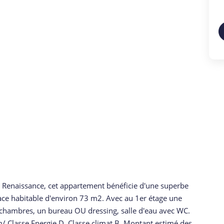
r Renaissance, cet appartement bénéficie d'une superbe
face habitable d'environ 73 m2. Avec au 1er étage une
 chambres, un bureau OU dressing, salle d'eau avec WC.
com/ Classe Energie D. Classe climat B. Montant estimé des