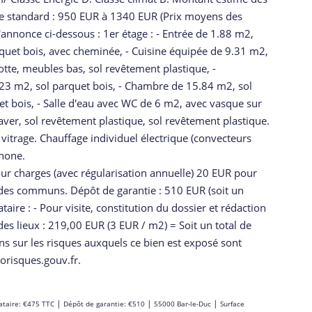
e standard : 950 EUR à 1340 EUR (Prix moyens des
'annonce ci-dessous : 1er étage : - Entrée de 1.88 m2,
rquet bois, avec cheminée, - Cuisine équipée de 9.31 m2,
otte, meubles bas, sol revêtement plastique, -
3 m2, sol parquet bois, - Chambre de 15.84 m2, sol
et bois, - Salle d'eau avec WC de 6 m2, avec vasque sur
er, sol revêtement plastique, sol revêtement plastique.
vitrage. Chauffage individuel électrique (convecteurs
phone.
ur charges (avec régularisation annuelle) 20 EUR pour
té des communs. Dépôt de garantie : 510 EUR (soit un
aire : - Pour visite, constitution du dossier et rédaction
des lieux : 219,00 EUR (3 EUR / m2) = Soit un total de
s sur les risques auxquels ce bien est exposé sont
orisques.gouv.fr.
|
|
|
ataire: €475 TTC
Dépôt de garantie: €510
55000 Bar-le-Duc
Surface