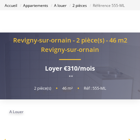
Accueil
Appartements
A louer
2 pièces
Référence 555-ML
Revigny-sur-ornain - 2 pièce(s) - 46 m2
Revigny-sur-ornain
Loyer €310/mois
**
2
pièce(s)
•
46
m²
•
Réf : 555-ML
A Louer