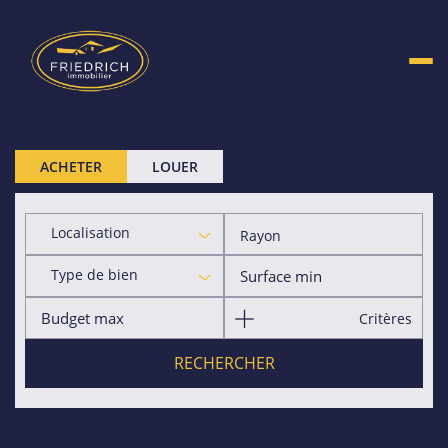
ACHETER
LOUER
Localisation
Rayon
Type de bien
Critères
RECHERCHER