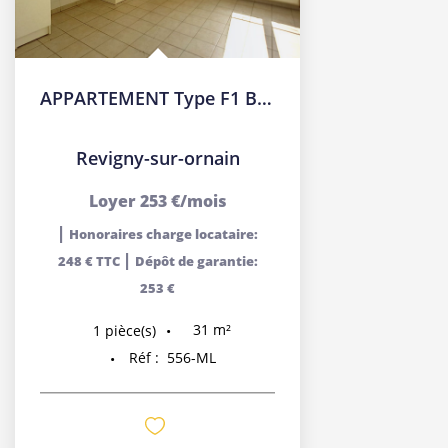
APPARTEMENT Type F1 Bis - REVIGNY-SUR-ORNAIN
Revigny-sur-ornain
Loyer 253 €/mois
|
Honoraires charge locataire:
|
248 € TTC
Dépôt de garantie:
253 €
31
m²
1
pièce(s)
Réf :
556-ML