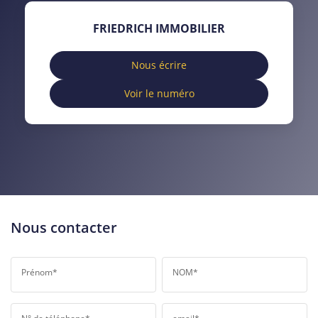
TAXE FONCIÈRE
PART DES MÉNAGES SANS
FRIEDRICH IMMOBILIER
VOITURE
DISTANCE DE L'AÉROPORT :
SUPERFICIE :
Nous écrire
Voir le numéro
RÉSULTATS DES LYCÉES
ECOLES ET CRÈCHES
RESTAURANTS ET CAFÉS
COMMERCES
MÉDECINS
Nous contacter
Prénom*
NOM*