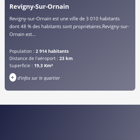
Revigny-Sur-Ornain
Revigny-sur-Ornain est une ville de 3 010 habitants
dont 48 % des habitants sont propriétaires.Revigny-sur-
Ornain est...
Population :
2 914 habitants
Distance de l'aéroport :
23 km
Superficie :
19,3 Km²
+
d'infos sur le quartier
DENSITÉ DE POPULATION
ENFANTS ET ADOLESCENTS
AGE MOYEN
REVENU MENSUEL PAR MÉNAGE
TAUX DE PROPRIÉTAIRES
TAUX D'HABITATION