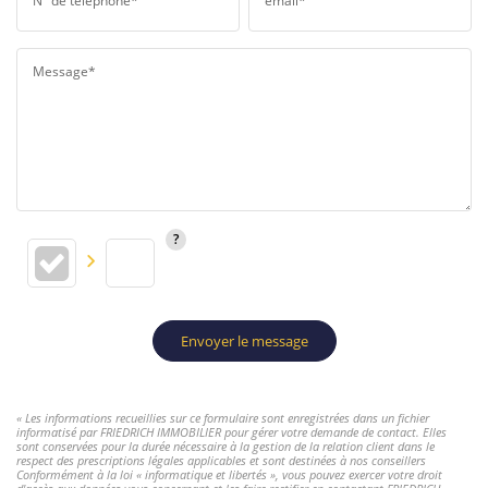
N° de téléphone*
email*
Message*
Envoyer le message
« Les informations recueillies sur ce formulaire sont enregistrées dans un fichier
informatisé par FRIEDRICH IMMOBILIER pour gérer votre demande de contact. Elles
sont conservées pour la durée nécessaire à la gestion de la relation client dans le
respect des prescriptions légales applicables et sont destinées à nos conseillers
Conformément à la loi « informatique et libertés », vous pouvez exercer votre droit