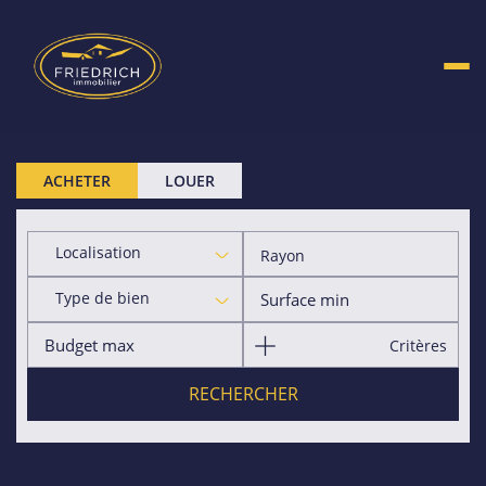
ACHETER
LOUER
Localisation
Rayon
Type de bien
Critères
RECHERCHER