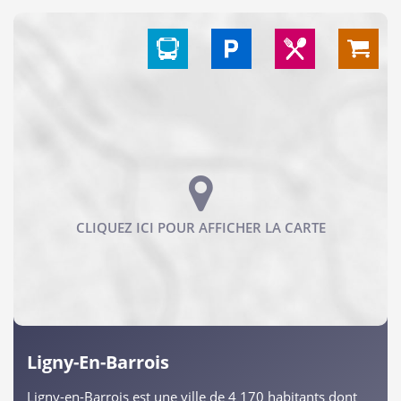
Ligny-En-Barrois
Ligny-en-Barrois est une ville de 4 170 habitants dont