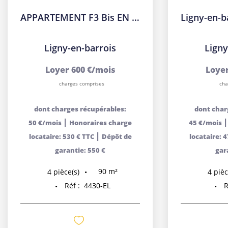
APPARTEMENT F3 Bis EN TRIPLEX
Ligny-en-barrois
Ligny
Loyer 600 €/mois
Loyer
charges comprises
cha
dont charges récupérables:
dont char
|
50 €/mois
Honoraires charge
45 €/mois
|
locataire: 530 € TTC
Dépôt de
locataire: 
garantie: 550 €
gar
90
m²
4
pièce(s)
4
pièc
Réf :
4430-EL
R