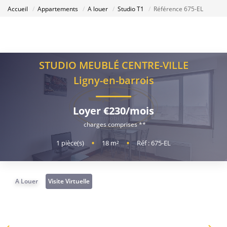
Accueil
Appartements
A louer
Studio T1
Référence 675-EL
STUDIO MEUBLÉ CENTRE-VILLE
Ligny-en-barrois
Loyer €230/mois
charges comprises **
1
pièce(s)
•
18
m²
•
Réf : 675-EL
A Louer
Visite Virtuelle