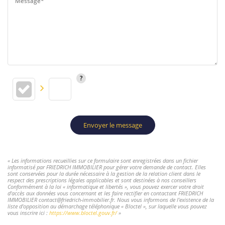
Message*
Envoyer le message
« Les informations recueillies sur ce formulaire sont enregistrées dans un fichier
informatisé par FRIEDRICH IMMOBILIER pour gérer votre demande de contact. Elles
sont conservées pour la durée nécessaire à la gestion de la relation client dans le
respect des prescriptions légales applicables et sont destinées à nos conseillers
Conformément à la loi « informatique et libertés », vous pouvez exercer votre droit
d'accès aux données vous concernant et les faire rectifier en contactant FRIEDRICH
IMMOBILIER contact@friedrich-immobilier.fr. Nous vous informons de l'existence de la
liste d'opposition au démarchage téléphonique « Bloctel », sur laquelle vous pouvez
vous inscrire ici :
https://www.bloctel.gouv.fr/
»