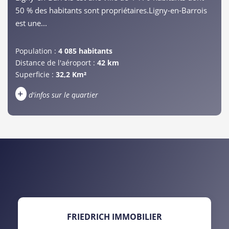
50 % des habitants sont propriétaires.Ligny-en-Barrois
est une...
Population :
4 085 habitants
Distance de l'aéroport :
42 km
Superficie :
32,2 Km²
+
d'infos sur le quartier
DENSITÉ DE POPULATION
ENFANTS ET ADOLESCENTS
AGE MOYEN
REVENU MENSUEL PAR MÉNAGE
TAUX DE PROPRIÉTAIRES
TAUX D'HABITATION
TAXE FONCIÈRE
PART DES MÉNAGES SANS
FRIEDRICH IMMOBILIER
VOITURE