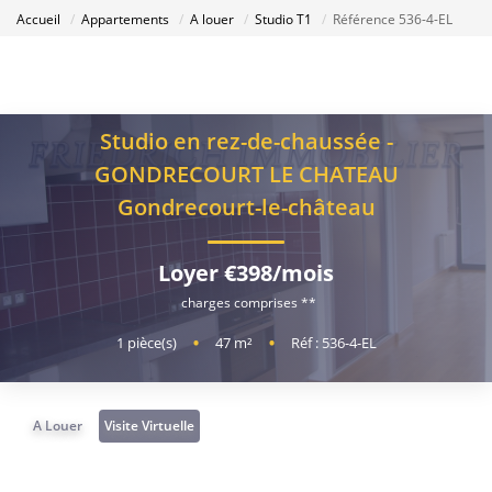
Accueil
Appartements
A louer
Studio T1
Référence 536-4-EL
Studio en rez-de-chaussée -
GONDRECOURT LE CHATEAU
Gondrecourt-le-château
Loyer €398/mois
charges comprises **
1
pièce(s)
•
47
m²
•
Réf : 536-4-EL
A Louer
Visite Virtuelle