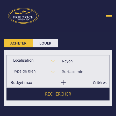
ACHETER
LOUER
Localisation
Rayon
Type de bien
Critères
RECHERCHER