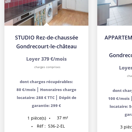
APPARTEMENT Type F3 en duplex
Gondrecourt-le-château
Loyer 601 €/mois
charges comprises
dont charges récupérables:
|
100 €/mois
Honoraires charge
|
locataire: 540 € TTC
Dépôt de
garantie: 501 €
93
m²
3
pièce(s)