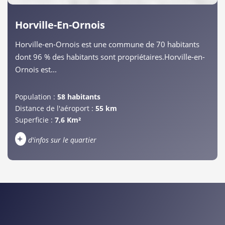
Horville-En-Ornois
Horville-en-Ornois est une commune de 70 habitants
dont 96 % des habitants sont propriétaires.Horville-en-
Ornois est...
Population :
58 habitants
Distance de l'aéroport :
55 km
Superficie :
7,6 Km²
+
d'infos sur le quartier
DENSITÉ DE POPULATION
ENFANTS ET ADOLESCENTS
AGE MOYEN
REVENU MENSUEL PAR MÉNAGE