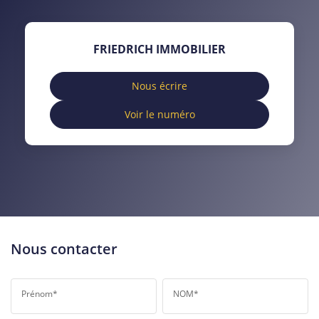
TAUX DE PROPRIÉTAIRES
TAUX D'HABITATION
TAXE FONCIÈRE
PART DES MÉNAGES SANS
FRIEDRICH IMMOBILIER
VOITURE
DISTANCE DE L'AÉROPORT :
SUPERFICIE :
Nous écrire
Voir le numéro
RÉSULTATS DES LYCÉES
ECOLES ET CRÈCHES
RESTAURANTS ET CAFÉS
COMMERCES
MÉDECINS
Nous contacter
Prénom*
NOM*