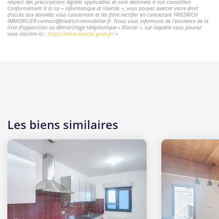
respect des prescriptions légales applicables et sont destinées à nos conseillers
Conformément à la loi « informatique et libertés », vous pouvez exercer votre droit
d'accès aux données vous concernant et les faire rectifier en contactant FRIEDRICH
IMMOBILIER contact@friedrich-immobilier.fr. Nous vous informons de l'existence de la
liste d'opposition au démarchage téléphonique « Bloctel », sur laquelle vous pouvez
vous inscrire ici :
https://www.bloctel.gouv.fr/
»
Les biens similaires