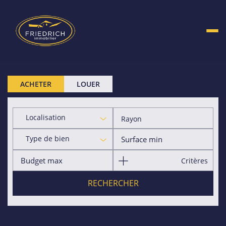
ACHETER
LOUER
Localisation
Rayon
Type de bien
Critères
RECHERCHER