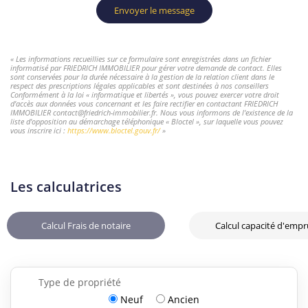
Envoyer le message
« Les informations recueillies sur ce formulaire sont enregistrées dans un fichier
informatisé par FRIEDRICH IMMOBILIER pour gérer votre demande de contact. Elles
sont conservées pour la durée nécessaire à la gestion de la relation client dans le
respect des prescriptions légales applicables et sont destinées à nos conseillers
Conformément à la loi « informatique et libertés », vous pouvez exercer votre droit
d'accès aux données vous concernant et les faire rectifier en contactant FRIEDRICH
IMMOBILIER contact@friedrich-immobilier.fr. Nous vous informons de l'existence de la
liste d'opposition au démarchage téléphonique « Bloctel », sur laquelle vous pouvez
vous inscrire ici :
https://www.bloctel.gouv.fr/
»
Les calculatrices
Calcul Frais de notaire
Calcul capacité d'emp