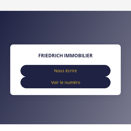
DENSITÉ DE POPULATION
ENFANTS ET ADOLESCENTS
AGE MOYEN
REVENU MENSUEL PAR MÉNAGE
TAUX DE PROPRIÉTAIRES
TAUX D'HABITATION
TAXE FONCIÈRE
PART DES MÉNAGES SANS
FRIEDRICH IMMOBILIER
VOITURE
DISTANCE DE L'AÉROPORT :
SUPERFICIE :
Nous écrire
Voir le numéro
RÉSULTATS DES LYCÉES
ECOLES ET CRÈCHES
RESTAURANTS ET CAFÉS
COMMERCES
MÉDECINS