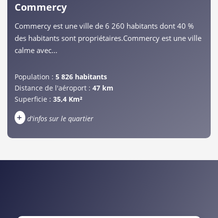
Commercy
Commercy est une ville de 6 260 habitants dont 40 %
des habitants sont propriétaires.Commercy est une ville
calme avec...
Population :
5 826 habitants
Distance de l'aéroport :
47 km
Superficie :
35,4 Km²
+
d'infos sur le quartier
DENSITÉ DE POPULATION
ENFANTS ET ADOLESCENTS
AGE MOYEN
REVENU MENSUEL PAR MÉNAGE
TAUX DE PROPRIÉTAIRES
TAUX D'HABITATION