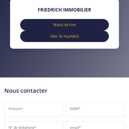
TAXE FONCIÈRE
PART DES MÉNAGES SANS
FRIEDRICH IMMOBILIER
VOITURE
DISTANCE DE L'AÉROPORT :
SUPERFICIE :
Nous écrire
Voir le numéro
RÉSULTATS DES LYCÉES
ECOLES ET CRÈCHES
RESTAURANTS ET CAFÉS
COMMERCES
MÉDECINS
Nous contacter
Prénom*
NOM*
N° de téléphone*
email*