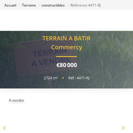
Accueil
Terrains
constructibles
Référence 4471-RJ
TERRAIN A BATIR
Commercy
€80 000
2724
m²
•
Réf : 4471-RJ
A vendre