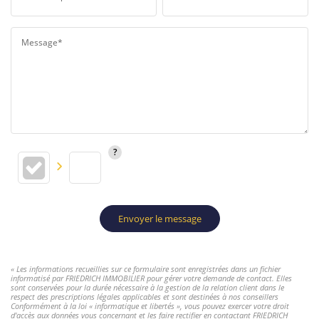
Message*
Envoyer le message
« Les informations recueillies sur ce formulaire sont enregistrées dans un fichier
informatisé par FRIEDRICH IMMOBILIER pour gérer votre demande de contact. Elles
sont conservées pour la durée nécessaire à la gestion de la relation client dans le
respect des prescriptions légales applicables et sont destinées à nos conseillers
Conformément à la loi « informatique et libertés », vous pouvez exercer votre droit
d'accès aux données vous concernant et les faire rectifier en contactant FRIEDRICH