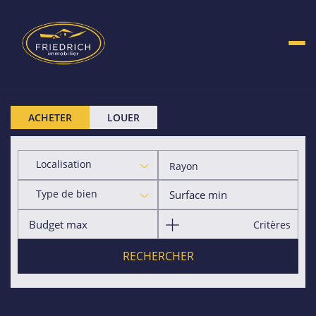
ACHETER
LOUER
Localisation
Rayon
Type de bien
Critères
RECHERCHER