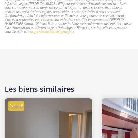
informatisé par FRIEDRICH IMMOBILIER pour gérer votre demande de contact. Elles
sont conservées pour la durée nécessaire à la gestion de la relation client dans le
respect des prescriptions légales applicables et sont destinées à nos conseillers
Conformément à la loi « informatique et libertés », vous pouvez exercer votre droit
d'accès aux données vous concernant et les faire rectifier en contactant FRIEDRICH
IMMOBILIER contact@friedrich-immobilier.fr. Nous vous informons de l'existence de la
liste d'opposition au démarchage téléphonique « Bloctel », sur laquelle vous pouvez
vous inscrire ici :
https://www.bloctel.gouv.fr/
»
Les biens similaires
Exclusif