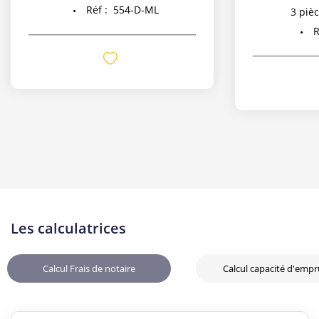
Réf :
554-D-ML
3
pièc
R
Les calculatrices
Calcul Frais de notaire
Calcul capacité d'emp