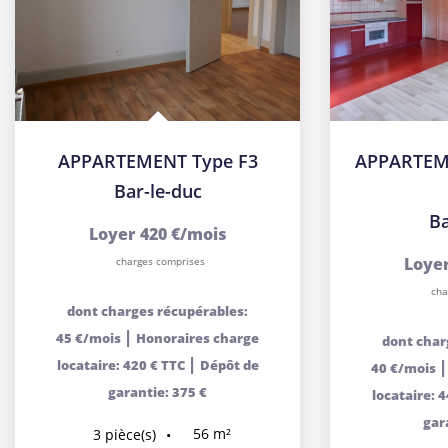
APPARTEMENT Type F3
Bar-le-duc
Ba
Loyer 420 €/mois
Loyer
charges comprises
cha
dont charges récupérables:
|
45 €/mois
Honoraires charge
dont char
|
locataire: 420 € TTC
Dépôt de
40 €/mois
garantie: 375 €
locataire: 
gar
56
m²
3
pièce(s)