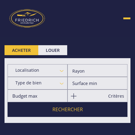
ACHETER
LOUER
Localisation
Rayon
Type de bien
Critères
RECHERCHER