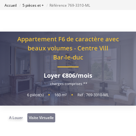
Accueil
5 pièces et +
Référence 769-3310-ML
Appartement F6 de caractère avec
beaux volumes - Centre Vill
Bar-le-duc
Loyer €806/mois
charges comprises **
6
pièce(s)
•
160
m²
•
Réf : 769-3310-ML
A Louer
Visite Virtuelle