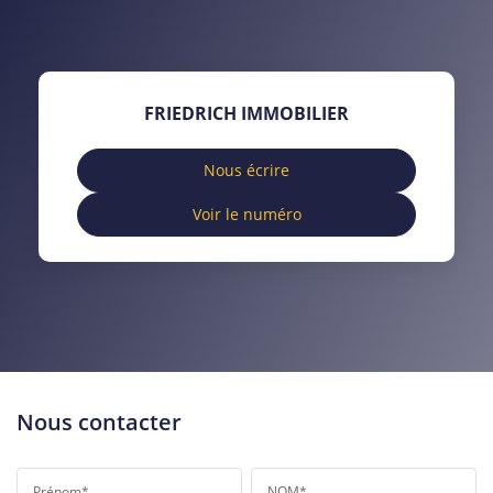
TAUX DE PROPRIÉTAIRES
TAUX D'HABITATION
TAXE FONCIÈRE
PART DES MÉNAGES SANS
FRIEDRICH IMMOBILIER
VOITURE
DISTANCE DE L'AÉROPORT :
SUPERFICIE :
Nous écrire
Voir le numéro
RÉSULTATS DES LYCÉES
ECOLES ET CRÈCHES
RESTAURANTS ET CAFÉS
COMMERCES
MÉDECINS
Nous contacter
Prénom*
NOM*