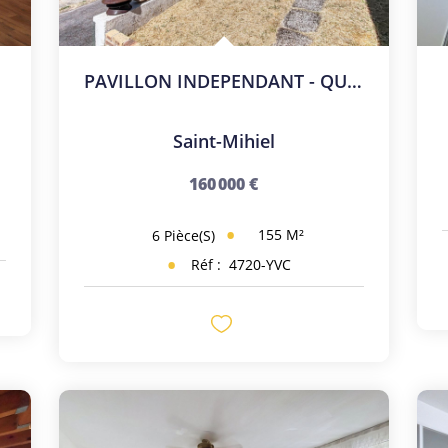
PAVILLON INDEPENDANT - QUARTIER CALME
Saint-Mihiel
160 000 €
155
M²
6
Pièce(s)
Réf :
4720-YVC