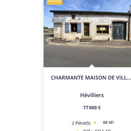
Exclusif
CHARMANTE MAISON DE VILL
Hévilliers
77 000 €
88
M²
2
Pièce(s)