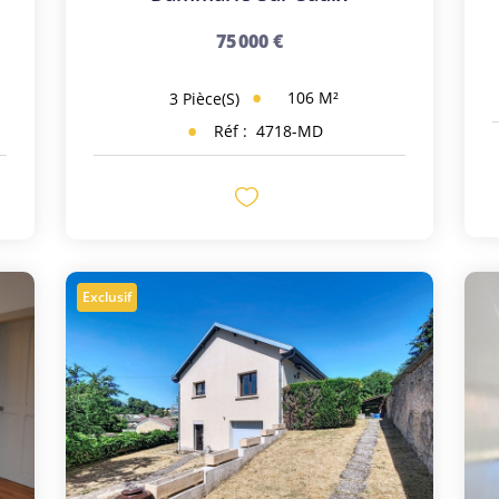
75 000 €
106
M²
3
Pièce(s)
Réf :
4718-MD
Exclusif