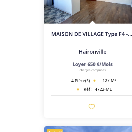
MAISON DE VILLAGE Type F4 - Garage Et J
Haironville
Loyer 650 €/mois
charges comprises
127
M²
4
Pièce(s)
Réf :
4722-ML