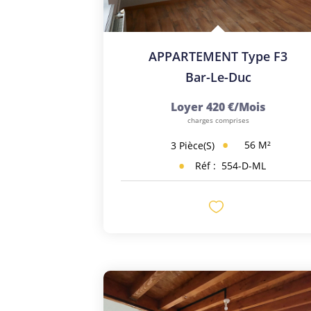
APPARTEMENT Type F3
Bar-Le-Duc
Loyer 420 €/mois
charges comprises
56
M²
3
Pièce(s)
Réf :
554-D-ML