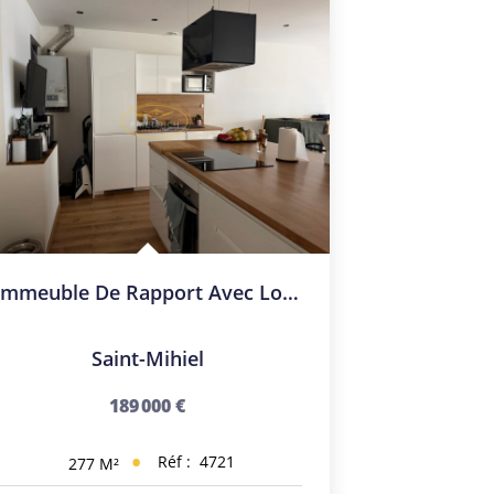
Immeuble De Rapport Avec Local Commercial Et Appartement - C
Saint-Mihiel
189 000 €
Réf :
4721
277
M²