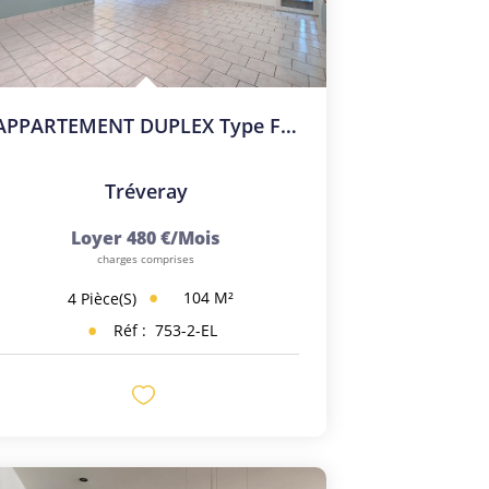
APPARTEMENT DUPLEX Type F4 Avec Garage
Tréveray
Loyer 480 €/mois
charges comprises
104
M²
4
Pièce(s)
Réf :
753-2-EL