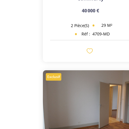
40 000 €
29
M²
2
Pièce(s)
Réf :
4709-MD
Exclusif