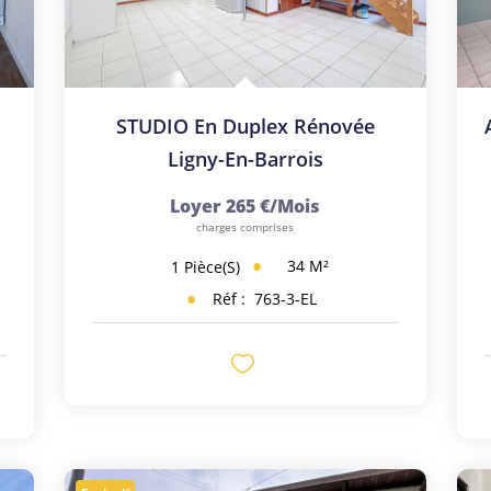
ardin
STUDIO En Duplex Rénovée
Ligny-En-Barrois
Loyer 265 €/mois
charges comprises
34
M²
1
Pièce(s)
Réf :
763-3-EL