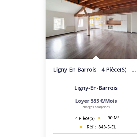
Ligny-En-Barrois - 4 Pièce(s) - 90 M2
Ligny-En-Barrois
Loyer 555 €/mois
charges comprises
90
M²
4
Pièce(s)
Réf :
843-5-EL