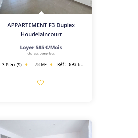
APPARTEMENT F3 Duplex
Houdelaincourt
Loyer 585 €/mois
charges comprises
78
M²
Réf :
893-EL
3
Pièce(s)