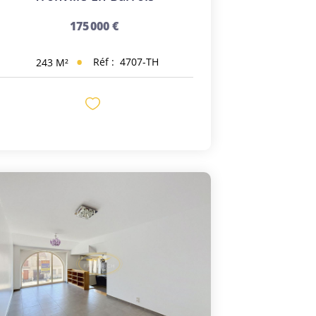
175 000 €
Réf :
4707-TH
243
M²