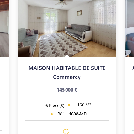
MAISON HABITABLE DE SUITE
Commercy
145 000 €
160
M²
6
Pièce(s)
Réf :
4698-MD