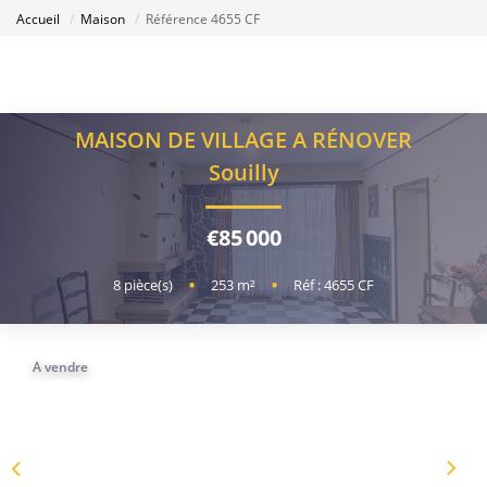
Accueil
Maison
Référence 4655 CF
MAISON DE VILLAGE A RÉNOVER
Souilly
€85 000
8
pièce(s)
•
253
m²
•
Réf : 4655 CF
A vendre