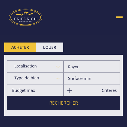
ACHETER
LOUER
Localisation
Rayon
Type de bien
Critères
RECHERCHER