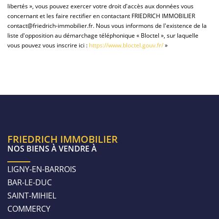
libertés », vous pouvez exercer votre droit d'accès aux données vous
concernant et les faire rectifier en contactant FRIEDRICH IMMOBILIER
contact@friedrich-immobilier.fr. Nous vous informons de l'existence de la
liste d'opposition au démarchage téléphonique « Bloctel », sur laquelle
vous pouvez vous inscrire ici :
https://www.bloctel.gouv.fr/
»
FRIEDRICH IMMOBILIER
NOS BIENS À VENDRE À
LIGNY-EN-BARROIS
BAR-LE-DUC
SAINT-MIHIEL
COMMERCY